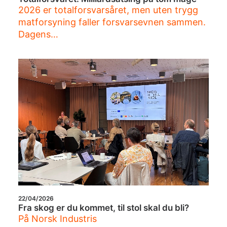
2026 er totalforsvarsåret, men uten trygg
matforsyning faller forsvarsevnen sammen.
Dagens…
22/04/2026
Fra skog er du kommet, til stol skal du bli?
På Norsk Industris