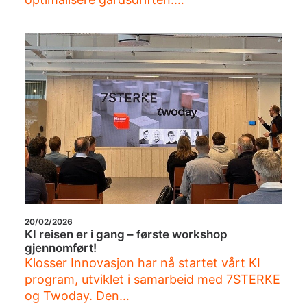
20/02/2026
KI reisen er i gang – første workshop
gjennomført!
Klosser Innovasjon har nå startet vårt KI
program, utviklet i samarbeid med 7STERKE
og Twoday. Den…