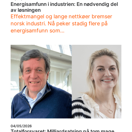
Energisamfunn i industrien: En nødvendig del
av løsningen
Effektmangel og lange nettkøer bremser
norsk industri. Nå peker stadig flere på
energisamfunn som…
04/05/2026
Totalforsvaret: Milliardsatsing på tom mage