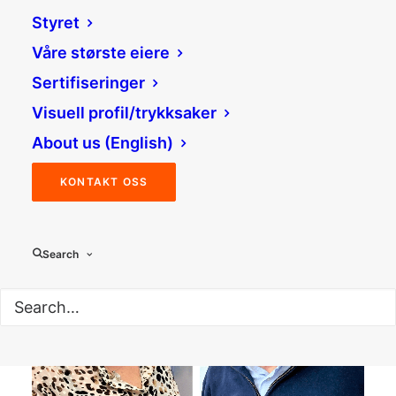
Styret
Våre største eiere
09/06/2026
Sertifiseringer
Kartlegger mineralforekomster i Tynset – kan
gi grunnlag for lokal verdiskaping
Visuell profil/trykksaker
Kartlegging av mineralforekomster i Tynset
About us (English)
er i gang. Målet er å avklare om området
inneholder…
KONTAKT OSS
Search