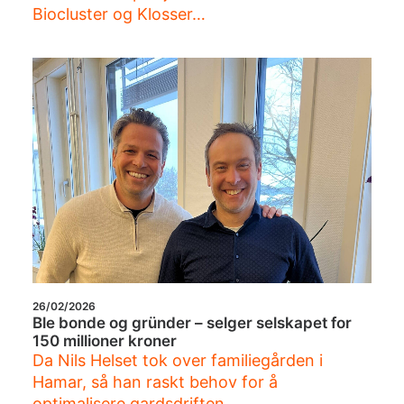
Biocluster og Klosser…
26/02/2026
Ble bonde og gründer – selger selskapet for
150 millioner kroner
Da Nils Helset tok over familiegården i
Hamar, så han raskt behov for å
optimalisere gardsdriften.…