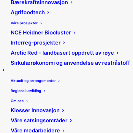
Bærekraftsinnovasjon
Agrifoodtech
Våre prosjekter
11/06/2026
NCE Heidner Biocluster
Hele Klosser Innovasjon er
Miljøfyrtårnsertifisert
Interreg-prosjekter
Klosser Innovasjon er Miljøfyrtårnsertifisert;
Arctic Red – landbasert oppdrett av røye
et anerkjent bevis på at virksomheten
jobber…
Sirkulærøkonomi og anvendelse av restråstoff
Aktuelt og arrangementer
Regional utvikling
Om oss
Klosser Innovasjon
Våre satsingsområder
Våre medarbeidere