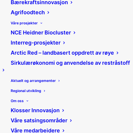
Bærekraftsinnovasjon
Agrifoodtech
Våre prosjekter
02/07/2026
NCE Heidner Biocluster
Å skape noe eget – med relasjoner, kvalitet og
vilje til utvikling
Interreg-prosjekter
For noen gründere starter reisen med en
Arctic Red – landbasert oppdrett av røye
idé. For andre handler det først og fremst
om ønsket om å…
Sirkulærøkonomi og anvendelse av restråstoff
SØK I NYHETER
Aktuelt og arrangementer
Regional utvikling
Om oss
Klosser Innovasjon
NYHETSARKIV (MÅNED)
Våre satsingsområder
juli 2026
Våre medarbeidere