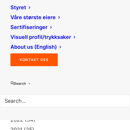
juni 2026
Styret
mai 2026
Våre største eiere
april 2026
Sertifiseringer
mars 2026
Visuell profil/trykksaker
februar 2026
About us (English)
KONTAKT OSS
NYHETSARKIV (ÅR)
2026
(19)
Search
2025
(20)
2024
(37)
2023
(33)
2022
(34)
2021
(25)