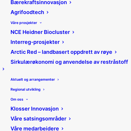
Bærekraftsinnovasjon
Agrifoodtech
Kompetansemegling
Våre prosjekter
NCE Heidner Biocluster
Gi bedriften din et
Interreg-prosjekter
konkurransefortrinn med
forskning og utvikling.
Arctic Red – landbasert oppdrett av røye
Sirkulærøkonomi og anvendelse av restråstoff
Kompetansemegling er en gratis tjeneste
som kobler bedrifter med relevante
forsknings- og utviklingsmiljøer. Målet er å
Aktuelt og arrangementer
hjelpe deg med å utvikle nye produkter,
Regional utvikling
tjenester eller prosesser, og styrke
innovasjonsevnen. Gjennom
Om oss
kompetansemegling kan du også søke
Klosser Innovasjon
økonomisk støtte gjennom FORREGION.
Våre satsingsområder
Hva er FORREGION?
Våre medarbeidere