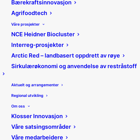
Bærekraftsinnovasjon
Agrifoodtech
Våre prosjekter
For dristige ideer som
NCE Heidner Biocluster
skaper lønnsomme
Interreg-prosjekter
bedrifter
Arctic Red – landbasert oppdrett av røye
Sirkulærøkonomi og anvendelse av restråstoff
Aktuelt og arrangementer
Regional utvikling
Om oss
Klosser Innovasjon
Våre satsingsområder
Våre medarbeidere