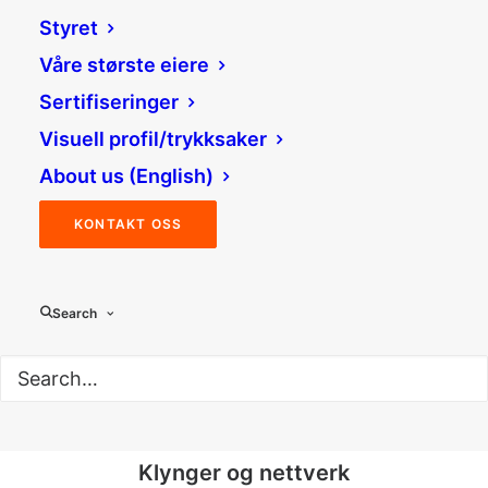
Gründer og startup
Styret
LES MER
Våre største eiere
Sertifiseringer
Visuell profil/trykksaker
About us (English)
KONTAKT OSS
SMB og industri
LES MER
Search
Klynger og nettverk