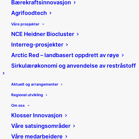
Bærekraftsinnovasjon
Agrifoodtech
Våre prosjekter
NCE Heidner Biocluster
Investerer i VilMer
Interreg-prosjekter
Arctic Red – landbasert oppdrett av røye
04/07/2019
|
Nyheter
|
Sirkulærøkonomi og anvendelse av restråstoff
Linda-Theres Trondsen
Del:
Aktuelt og arrangementer
Regional utvikling
Om oss
Gründerbedriften VilMer AS har
Klosser Innovasjon
fått såkornfondet First Seed sin
aller første investering. VilMer
Våre satsingsområder
er inkubator-bedrift hos Klosser
Våre medarbeidere