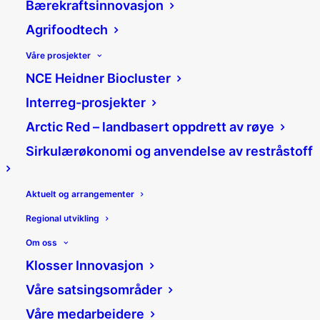
Bærekraftsinnovasjon
Agrifoodtech
Våre prosjekter
NCE Heidner Biocluster
Slik får du støtte til å
Interreg-prosjekter
starte egen bedrift
Arctic Red – landbasert oppdrett av røye
Sirkulærøkonomi og anvendelse av restråstoff
06/10/2023
|
Nyheter
,
Tema
|
Mali Hagen Røe
Aktuelt og arrangementer
Del:
Regional utvikling
Om oss
Klosser Innovasjon
Har du en god forretningsidè,
Våre satsingsområder
men mangler finansiering?
Våre medarbeidere
Trenger du støtte til å starte