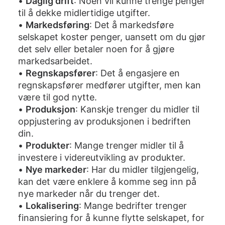
•
Daglig drift
: Noen vil kunne trenge penger
til å dekke midlertidige utgifter.
•
Markedsføring
: Det å markedsføre
selskapet koster penger, uansett om du gjør
det selv eller betaler noen for å gjøre
markedsarbeidet.
•
Regnskapsfører
: Det å engasjere en
regnskapsfører medfører utgifter, men kan
være til god nytte.
•
Produksjon
: Kanskje trenger du midler til
oppjustering av produksjonen i bedriften
din.
•
Produkter
: Mange trenger midler til å
investere i videreutvikling av produkter.
•
Nye markeder
: Har du midler tilgjengelig,
kan det være enklere å komme seg inn på
nye markeder når du trenger det.
•
Lokalisering
: Mange bedrifter trenger
finansiering for å kunne flytte selskapet, for