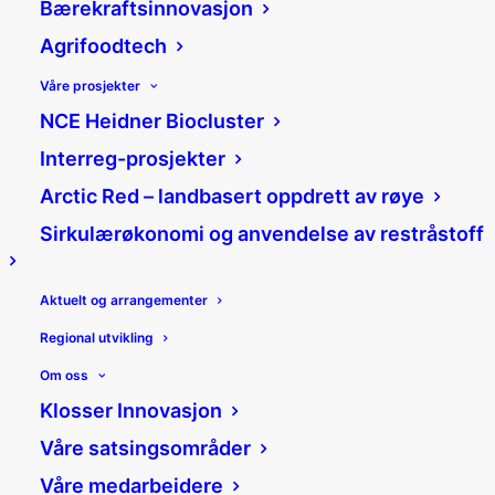
Bærekraftsinnovasjon
Agrifoodtech
Våre prosjekter
NCE Heidner Biocluster
Norsk oppstartsbedrift
Interreg-prosjekter
vant mot Teams i
Arctic Red – landbasert oppdrett av røye
Sirkulærøkonomi og anvendelse av restråstoff
anbudskonkurranse
29/10/2020
|
Nyheter
|
Aktuelt og arrangementer
Jannicke Mykkestue
Regional utvikling
Del:
Om oss
Klosser Innovasjon
Våre satsingsområder
Inkubatorbedriften myOnvent
Våre medarbeidere