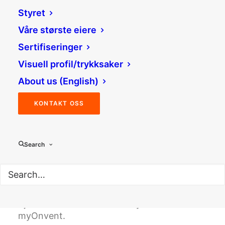
vant SIVAs anbudskonkurranse
Styret
på ny plattform for digitale
Våre største eiere
konferanser.
Sertifiseringer
Visuell profil/trykksaker
About us (English)
KONTAKT OSS
Search
Bjørn Christian Nørbech i myOnvent. Foto:
myOnvent.