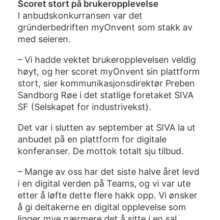
Scoret stort på brukeropplevelse
I anbudskonkurransen var det
gründerbedriften myOnvent som stakk av
med seieren.
– Vi hadde vektet brukeropplevelsen veldig
høyt, og her scoret myOnvent sin plattform
stort, sier kommunikasjonsdirektør Preben
Sandborg Røe i det statlige foretaket SIVA
SF (Selskapet for industrivekst).
Det var i slutten av september at SIVA la ut
anbudet på en plattform for digitale
konferanser. De mottok totalt sju tilbud.
– Mange av oss har det siste halve året levd
i en digital verden på Teams, og vi var ute
etter å løfte dette flere hakk opp. Vi ønsker
å gi deltakerne en digital opplevelse som
ligger mye nærmere det å sitte i en sal