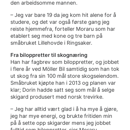
den arbeidsomme mannen.
– Jeg var bare 19 da jeg kom hit alene for å
studere, og det var også første gang jeg
reiste hjemmefra, forteller Moraru som har
etablert seg med kone og tre barn på
småbruket Lillehovde i Ringsaker.
Fra biloppretter til skognæring
Han har fagbrev som biloppretter, og jobbet
i flere år ved Möller Bil samtidig som han tok
ut skog fra sin 100 mål store skogseiendom.
Småbruket kjøpte han i 2013 og planen var
klar; Dorin hadde satt seg som mål å selge
skigard produsert med norsk trevirke.
– Jeg har alltid vært glad i å ha mye å gjøre,
jeg har mye energi, og brukte fritiden min
på å sette opp skigarder mens jeg jobbet
fulltid som biloppretter, sier Moraru.