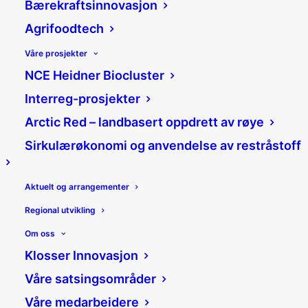
Bærekraftsinnovasjon
Agrifoodtech
Våre prosjekter
NCE Heidner Biocluster
Mjøsskigard tar sats og
Interreg-prosjekter
flytter produksjonen
Arctic Red – landbasert oppdrett av røye
Sirkulærøkonomi og anvendelse av restråstoff
17/11/2021
|
Nyheter
|
Jannicke Mykkestue
Aktuelt og arrangementer
Del:
Regional utvikling
Om oss
Klosser Innovasjon
Det ble en del turer mellom
Våre satsingsområder
Norge og Romania
Våre medarbeidere
før Dorin Moraru endelig fikk