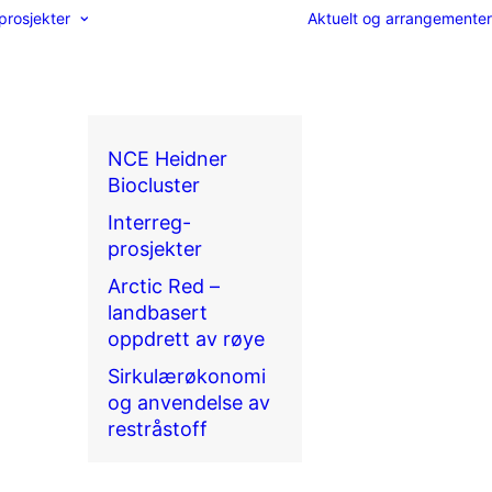
prosjekter
Aktuelt og arrangementer
NCE Heidner
Biocluster
Interreg-
prosjekter
Arctic Red –
landbasert
oppdrett av røye
Sirkulærøkonomi
og anvendelse av
restråstoff