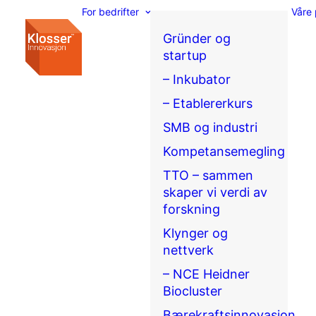
For bedrifter
Våre 
Gründer og
startup
– Inkubator
– Etablererkurs
SMB og industri
Kompetansemegling
TTO – sammen
skaper vi verdi av
forskning
Klynger og
nettverk
– NCE Heidner
Biocluster
Bærekraftsinnovasjon