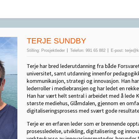
TERJE SUNDBY
Stilling:
Prosjektleder
Telefon:
991 65 882
E-post:
terje@k
Terje har bred lederutdanning fra både Forsvaret
universitet, samt utdanning innenfor pedagogikk,
kommunikasjon, strategi og innovasjon. Han har 1
lederroller i mediebransjen og har ledet en rekke
Han har vært helt sentral i arbeidet med å lede
største mediehus, Glåmdalen, gjennom en omf
digitaliseringsprosess med svært gode resultate
Terje er en erfaren leder som er brennende oppta
prosessledelse, utvikling, digitalisering og inno
verktøykasse av innovasjonsmetoder, herunder 