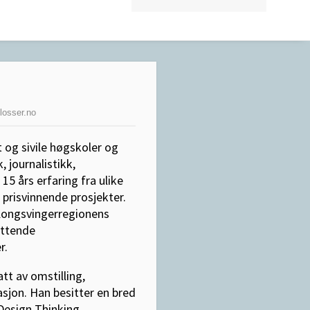
losser.no
 og sivile høgskoler og
 journalistikk,
5 års erfaring fra ulike
 prisvinnende prosjekter.
 Kongsvingerregionens
attende
r.
tt av omstilling,
vasjon. Han besitter en bred
Design Thinking.