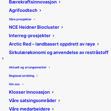
Bærekraftsinnovasjon
Agrifoodtech
Våre prosjekter
NCE Heidner Biocluster
Interreg-prosjekter
Arctic Red – landbasert oppdrett av røye
Sirkulærøkonomi og anvendelse av restråstoff
RONNY OLSSON
Aktuelt og arrangementer
Stilling:
Forretningsutvikler
Telefon:
950 27 948
E-post:
ronny@klosser.no
Regional utvikling
Om oss
Ronny har solid erfaring fra industri og produksjon.
Klosser Innovasjon
Han har yrkesfaglig bakgrunn, med teknisk
fagskole som grunnpilar, og har hatt ledende
Våre satsingsområder
stillinger innen flere bransjer (aluminium, plast og
Våre medarbeidere