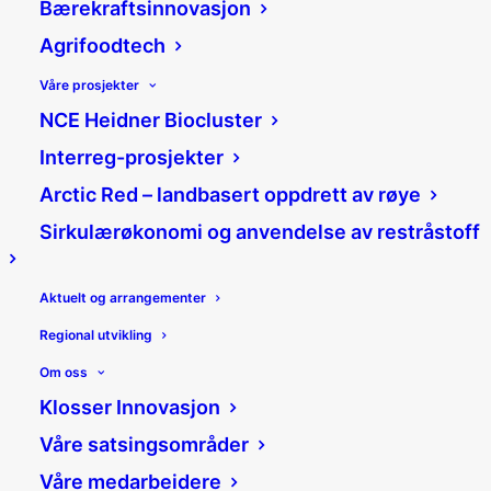
Bærekraftsinnovasjon
Agrifoodtech
Våre prosjekter
NCE Heidner Biocluster
Interreg-prosjekter
Arctic Red – landbasert oppdrett av røye
Sirkulærøkonomi og anvendelse av restråstoff
Helga Helland
Stilling:
Klyngeleder 7STERKE
Aktuelt og arrangementer
Telefon:
992 96 466
Regional utvikling
E-post:
helga@klosser.no
Om oss
Helga er klyngeleder for 7STERKE, og har i
Klosser Innovasjon
forkant av dette vært prosjektleder i
Våre satsingsområder
Klosser for et kompetanseprosjekt for
Våre medarbeidere
industrien. Helga har en bachelorgrad i