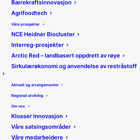
Bærekraftsinnovasjon
Agrifoodtech
Våre prosjekter
NCE Heidner Biocluster
Innlandsporteføljens
Interreg-prosjekter
innovasjonsprosjekter
Arctic Red – landbasert oppdrett av røye
Sirkulærøkonomi og anvendelse av restråstoff
09/06/2023
|
Nyheter
|
Mali Hagen Røe
Aktuelt og arrangementer
Del:
Regional utvikling
Om oss
Klosser Innovasjon
Våre satsingsområder
Våre medarbeidere