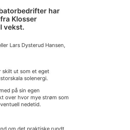
ubatorbedrifter har
 fra Klosser
l vekst.
eller Lars Dysterud Hansen,
skilt ut som et eget
storskala solenergi.
e med på sin egen
sikt over hvor mye strøm som
entuell nedetid.
hånd om det praktiske rundt