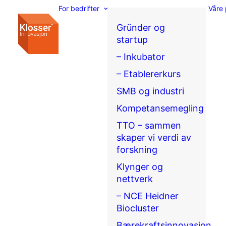
For bedrifter
Våre 
Gründer og
startup
– Inkubator
– Etablererkurs
SMB og industri
Kompetansemegling
TTO – sammen
skaper vi verdi av
forskning
Klynger og
nettverk
– NCE Heidner
Biocluster
Bærekraftsinnovasjon