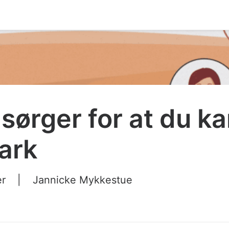
sørger for at du ka
ark
er
|
Jannicke Mykkestue