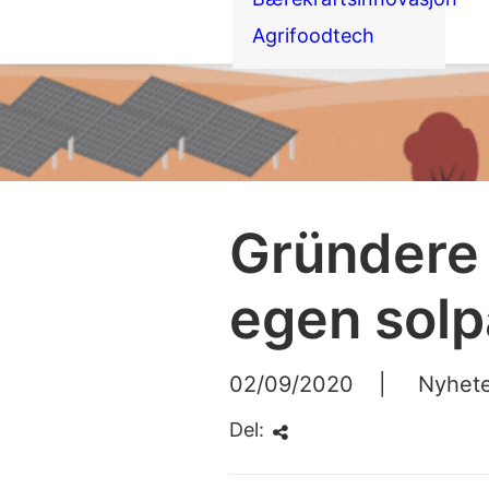
Agrifoodtech
Gründere 
egen solp
02/09/2020
|
Nyhet
Del: