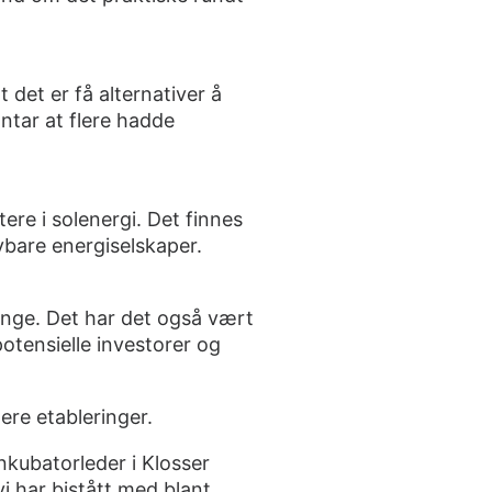
 det er få alternativer å
ntar at flere hadde
ere i solenergi. Det finnes
ybare energiselskaper.
nge. Det har det også vært
tensielle investorer og
ere etableringer.
nkubatorleder i Klosser
i har bistått med blant