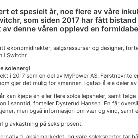
t et spesielt år, noe flere av våre ink
witchr, som siden 2017 har fått bistand
et av denne våren opplevd en formidabe
satt økonomidirektør, salgsressurser og designer, fort
m i
Switchr
.
ie solenergi
jekt i 2017 som en del av MyPower AS. Førstnevnte er 
som gjør det mulig for «mannen i gata» å eie deler av 
r kan kjøpe én eller flere solcellepaneler, samt følg
fon i sanntid, forteller Dysterud Hansen. En får over
jener, men også informasjon om vær og vind, samt ev
rlig avkastning på seks prosent.
ernativ til aksjemarkedet, og våre soleksperter tar 