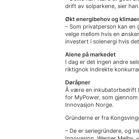
drift av solparkene, sier han
Økt energibehov og klimae
– Som privatperson kan en gj
velge mellom hvis en ønsker 
investert i solenergi hvis de
Alene på markedet
I dag er det ingen andre sel
riktignok indirekte konkurra
Døråpner
Å være en
inkubatorbedrift
for MyPower, som gjennom i
Innovasjon Norge.
Gründerne er fra Kongsvinger
– De er seriegründere, og in
Innovasjon, Werner Melby. –