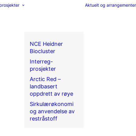
prosjekter
Aktuelt og arrangementer
NCE Heidner
Biocluster
Interreg-
prosjekter
Arctic Red –
landbasert
oppdrett av røye
Sirkulærøkonomi
og anvendelse av
restråstoff