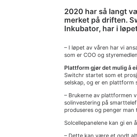
2020 har så langt vær
merket på driften. S
Inkubator, har i løp
– I løpet av våren har vi an
som er COO og styremedle
Plattform gjør det mulig å e
Switchr startet som et pros
selskap, og er en plattform 
– Brukerne av plattformen vå
solinvestering på smarttele
produseres og penger man t
Solcellepanelene kan gi en å
– Dette kan være et godt alt