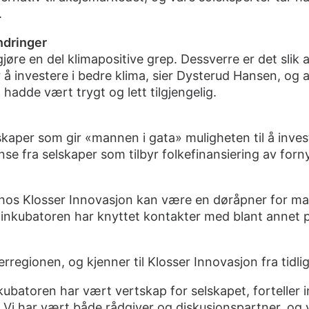
.
ndringer
øre en del klimapositive grep. Dessverre er det slik at
å investere i bedre klima, sier Dysterud Hansen, og a
t hadde vært trygt og lett tilgjengelig.
skaper som gir «mannen i gata» muligheten til å invest
nse fra selskaper som tilbyr folkefinansiering av forn
 hos Klosser Innovasjon
kan være en døråpner for ma
nkubatoren har knyttet kontakter med blant annet po
regionen, og kjenner til Klosser Innovasjon fra tidlig
kubatoren har vært vertskap for selskapet, forteller i
 Vi har vært både rådgiver og diskusjonspartner, og v