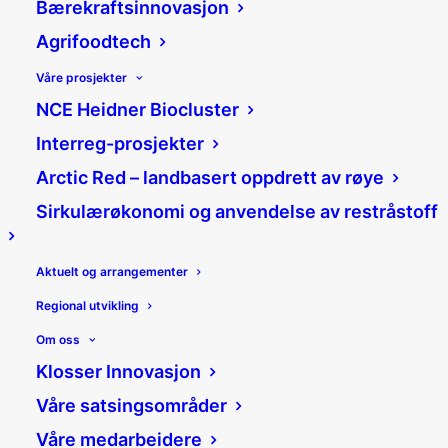
Bærekraftsinnovasjon
Agrifoodtech
Våre prosjekter
NCE Heidner Biocluster
Drahjelp til rekruttering
Interreg-prosjekter
på Arena Innlandet
Arctic Red – landbasert oppdrett av røye
Sirkulærøkonomi og anvendelse av restråstoff
06/09/2018
|
Nyheter
|
Jannicke Mykkestue
Aktuelt og arrangementer
Del:
Regional utvikling
Om oss
Klosser Innovasjon
25. september 2018 har
Våre satsingsområder
Kongsvingerregionens stand på
Våre medarbeidere
Arena Innlandet under Oslo