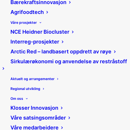
Bærekraftsinnovasjon
Agrifoodtech
Våre prosjekter
NCE Heidner Biocluster
Cyber Security
Interreg-prosjekter
Program ble en
Arctic Red – landbasert oppdrett av røye
Sirkulærøkonomi og anvendelse av restråstoff
suksess
12/09/2023
|
Nyheter
|
Aktuelt og arrangementer
Thomas Moss
Regional utvikling
Del:
Om oss
Klosser Innovasjon
Våre satsingsområder
Våre medarbeidere