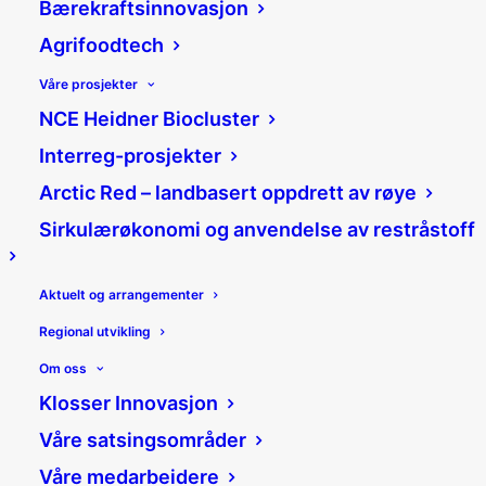
Tid:
Bærekraftsinnovasjon
Kl. 16.00-18.30
Agrifoodtech
Våre prosjekter
NCE Heidner Biocluster
Interreg-prosjekter
Arctic Red – landbasert oppdrett av røye
Sted:
Sirkulærøkonomi og anvendelse av restråstoff
Universitet i Innlandet, Lillehammer
(Vormstuguvegen 2, 2624
Lillehammer, Norge)
Aktuelt og arrangementer
Regional utvikling
Om oss
Klosser Innovasjon
Våre satsingsområder
Pris:
Våre medarbeidere