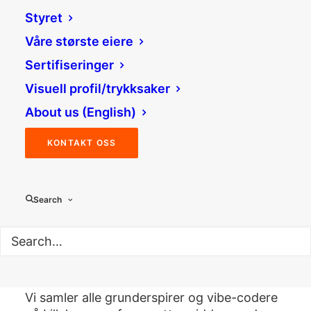
Styret
Våre største eiere
AI Builders’ night
Sertifiseringer
Visuell profil/trykksaker
Lillehammer 20. april
About us (English)
KONTAKT OSS
Arrangør:
Klosser Innovasjon, Sanna,
Curipod, StartLHMR
TIL PÅMELDING
Search
Kunstig intelligens utvikler seg raskt, og
påvirker allerede hvordan vi jobber, bygger
produkter og starter selskaper.
​Vi samler alle grunderspirer og vibe-codere