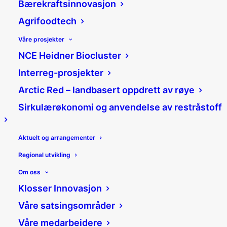
Bærekraftsinnovasjon
Agrifoodtech
Våre prosjekter
NCE Heidner Biocluster
Vil ha fortgang i
Interreg-prosjekter
planene om ny
Arctic Red – landbasert oppdrett av røye
Sirkulærøkonomi og anvendelse av restråstoff
tømmerterminal
25/09/2019
|
Nyheter
|
Aktuelt og arrangementer
Jannicke Mykkestue
Regional utvikling
Del:
Om oss
Klosser Innovasjon
Våre satsingsområder
Effektiv frakt av råstoff og
Våre medarbeidere