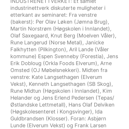
INDUSTRENETTVERKET: Et samlet
industrinettverk diskuterte muligheter i
etterkant av seminaret: Fra venstre
(bakerst): Per Olav Løken (Jømna Brug),
Martin Norstrøm (Høgskolen i Innlandet),
Olaf Saxegaard, Knut Berg (Moelven Våler),
Rune Langerud (Norse Metal), Janicke
Falkhytten (Pilkington), Aril Lande (Våler
kommune) Espen Svenneby (Forestia), Jens
Erik Dobloug (Orkla Foods Elverum), Arne
Omsted (OJ Møbelsnekkeri). Midten fra
venstre: Kate Langsethagen (Elverum
Vekst), Kenneth Langsethagen (SB Skog),
Rune Midtun (Høgskolen i Innlandet), Kim
Helander og Jens Erlend Pedersen (Tepas/
Østlandske Lettmetall), Hans Olaf Delviken
(Høgskolesenteret i Kongsvinger), Ida
Guldbrandsen (Klosser). Foran: Asbjørn
Lunde (Elverum Vekst) og Frank Larsen