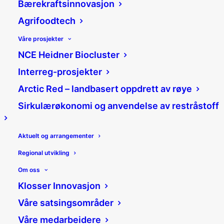
Bærekraftsinnovasjon
Agrifoodtech
Våre prosjekter
NCE Heidner Biocluster
Slik må bedrifter ta tak
Interreg-prosjekter
i det grønne skiftet
Arctic Red – landbasert oppdrett av røye
Sirkulærøkonomi og anvendelse av restråstoff
21/06/2022
|
Nyheter
|
Jannicke Mykkestue
Aktuelt og arrangementer
Del:
Regional utvikling
Om oss
Klosser Innovasjon
– Det grønne skiftet er vår mulighet til
Våre satsingsområder
å ta posisjon som en attraktiv
industriregion med alle de grønne
Våre medarbeidere