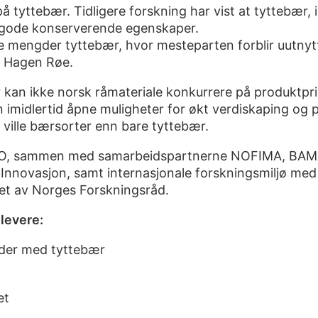
å tyttebær. Tidligere forskning har vist at tyttebær, i 
t gode konserverende egenskaper.
 mengder tyttebær, hvor mesteparten forblir uutnytte
r Hagen Røe.
kan ikke norsk råmateriale konkurrere på produktpris
 imidlertid åpne muligheter for økt verdiskaping og 
e ville bærsorter enn bare tyttebær.
IO, sammen med samarbeidspartnerne NOFIMA, BAMA
r Innovasjon, samt internasjonale forskningsmiljø m
tet av Norges Forskningsråd.
 levere:
åder med tyttebær
g
et