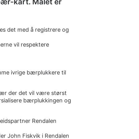
ær-kart. Målet er
bes det med å registrere og
erne vil respektere
me ivrige bærplukkere til
bær der det vil være størst
rsialisere bærplukkingen og
eidspartner Rendalen
der John Fiskvik i Rendalen