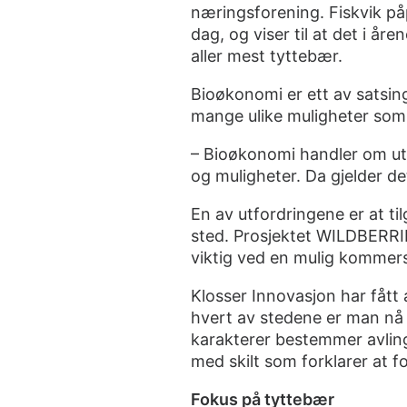
næringsforening. Fiskvik påp
dag, og viser til at det i å
aller mest tyttebær.
Bioøkonomi er ett av satsing
mange ulike muligheter som 
– Bioøkonomi handler om utn
og muligheter. Da gjelder de
En av utfordringene er at tilg
sted. Prosjektet WILDBERRIE
viktig ved en mulig kommersi
Klosser Innovasjon har fått 
hvert av stedene er man nå 
karakterer bestemmer avling
med skilt som forklarer at f
Fokus på tyttebær