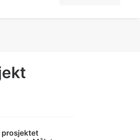
jekt
 prosjektet