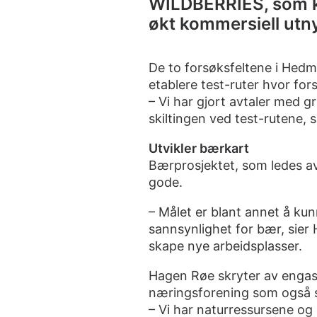
WILDBERRIES, som ka
økt kommersiell utny
De to forsøksfeltene i Hedma
etablere test-ruter hvor forsø
– Vi har gjort avtaler med 
skiltingen ved test-rutene, 
Utvikler bærkart
Bærprosjektet, som ledes av
gode.
– Målet er blant annet å kunn
sannsynlighet for bær, sier
skape nye arbeidsplasser.
Hagen Røe skryter av engas
næringsforening som også se
– Vi har naturressursene og 