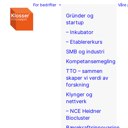
For bedrifter
Våre 
Gründer og
startup
– Inkubator
– Etablererkurs
SMB og industri
Kompetansemegling
TTO – sammen
skaper vi verdi av
forskning
Klynger og
nettverk
– NCE Heidner
Biocluster
Bærekraftsinnovasjon