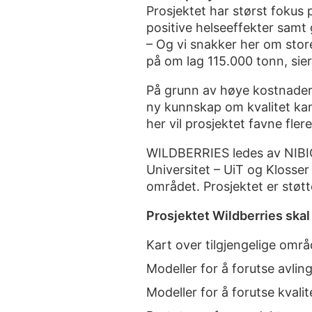
Prosjektet har størst fokus p
positive helseeffekter sam
– Og vi snakker her om store
på om lag 115.000 tonn, sie
På grunn av høye kostnader 
ny kunnskap om kvalitet kan
her vil prosjektet favne fler
WILDBERRIES ledes av NIB
Universitet – UiT og Klosse
området. Prosjektet er støt
Prosjektet Wildberries skal
Kart over tilgjengelige omr
Modeller for å forutse avlin
Modeller for å forutse kvalit