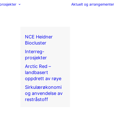
prosjekter
Aktuelt og arrangementer
NCE Heidner
Biocluster
Interreg-
prosjekter
Arctic Red –
landbasert
oppdrett av røye
Sirkulærøkonomi
og anvendelse av
restråstoff