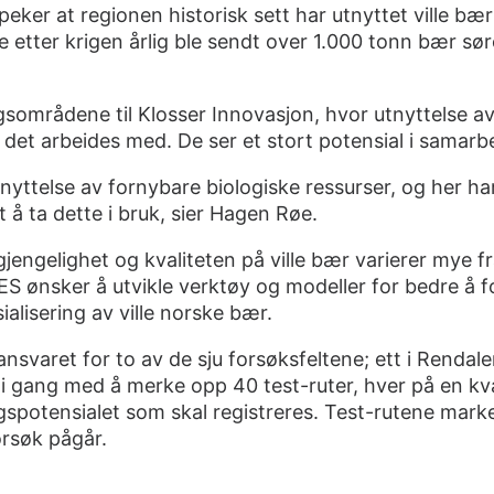
eker at regionen historisk sett har utnyttet ville bær
rene etter krigen årlig ble sendt over 1.000 tonn bær s
sområdene til Klosser Innovasjon, hvor utnyttelse av
det arbeides med. De ser et stort potensial i samarb
yttelse av fornybare biologiske ressurser, og her har
t å ta dette i bruk, sier Hagen Røe.
jengelighet og kvaliteten på ville bær varierer mye fra å
S ønsker å utvikle verktøy og modeller for bedre å fo
alisering av ville norske bær.
ansvaret for to av de sju forsøksfeltene; ett i Rendal
i gang med å merke opp 40 test-ruter, hver på en kv
spotensialet som skal registreres. Test-rutene marke
orsøk pågår.