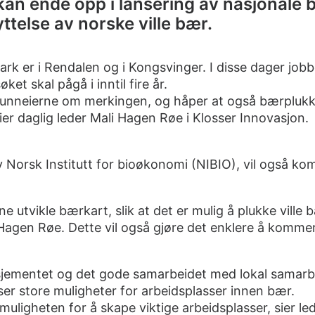
n ende opp i lansering av nasjonale b
ttelse av norske ville bær.
rk er i Rendalen og i Kongsvinger. I disse dager job
ket skal pågå i inntil fire år.
grunneierne om merkingen, og håper at også bærplukk
sier daglig leder Mali Hagen Røe i Klosser Innovasjon.
 Norsk Institutt for bioøkonomi (NIBIO), vil også kom
e utvikle bærkart, slik at det er mulig å plukke ville 
 Hagen Røe. Dette vil også gjøre det enklere å komme
jementet og det gode samarbeidet med lokal samarb
r store muligheter for arbeidsplasser innen bær.
muligheten for å skape viktige arbeidsplasser, sier le