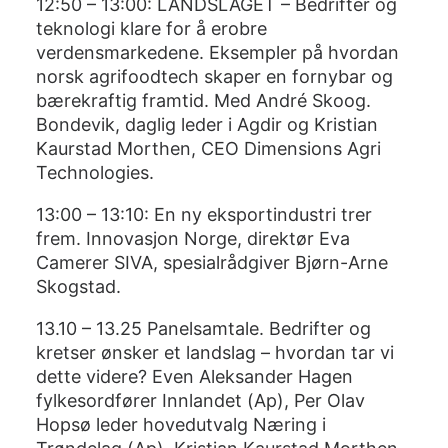
12:50 – 13:00: LANDSLAGET – Bedrifter og
teknologi klare for å erobre
verdensmarkedene. Eksempler på hvordan
norsk agrifoodtech skaper en fornybar og
bærekraftig framtid. Med André Skoog.
Bondevik, daglig leder i Agdir og Kristian
Kaurstad Morthen, CEO Dimensions Agri
Technologies.
13:00 – 13:10: En ny eksportindustri trer
frem. Innovasjon Norge, direktør Eva
Camerer SIVA, spesialrådgiver Bjørn-Arne
Skogstad.
13.10 – 13.25 Panelsamtale. Bedrifter og
kretser ønsker et landslag – hvordan tar vi
dette videre? Even Aleksander Hagen
fylkesordfører Innlandet (Ap), Per Olav
Hopsø leder hovedutvalg Næring i