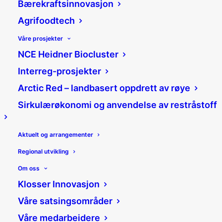
Bærekraftsinnovasjon
Agrifoodtech
Våre prosjekter
NCE Heidner Biocluster
Mer bærekraftig mat
Interreg-prosjekter
med landslaget for
Arctic Red – landbasert oppdrett av røye
Sirkulærøkonomi og anvendelse av restråstoff
Agrifoodtech
15/08/2022
|
Nyheter
|
Aktuelt og arrangementer
Jannicke Mykkestue
Regional utvikling
Del:
Om oss
Klosser Innovasjon
Våre satsingsområder
Verden må produsere mer mat og på
Våre medarbeidere