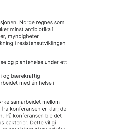
uksjonen. Norge regnes som
er minst antibiotika i
rer, myndigheter
kning i resistensutviklingen
else og plantehelse under ett
i og bærekraftig
arbeidet med én helse i
tyrke samarbeidet mellom
 fra konferansen er klar; de
n. På konferansen ble det
os bakterier
. Dette vil gi