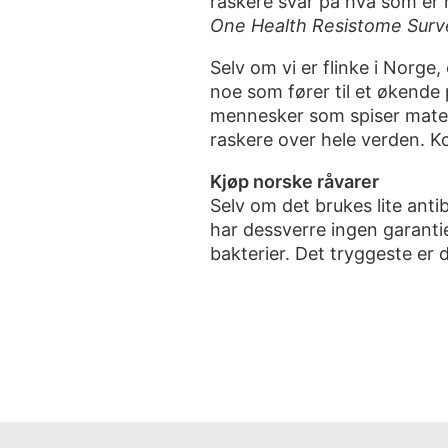
raskere svar på hva som er r
One Health Resistome Surv
Selv om vi er flinke i Norge
noe som fører til et økende p
mennesker som spiser maten, 
raskere over hele verden. 
Kjøp norske råvarer
Selv om det brukes lite anti
har dessverre ingen garantie
bakterier. Det tryggeste er 