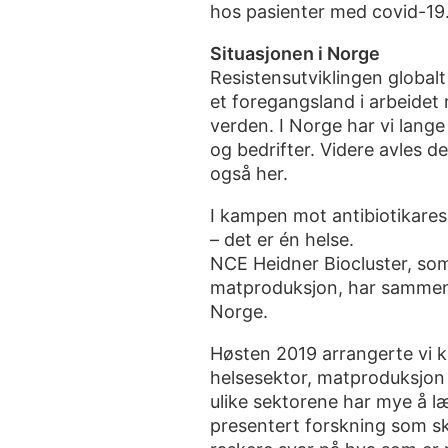
hos pasienter med covid-19
Situasjonen i Norge
Resistensutviklingen global
et foregangsland i arbeidet 
verden. I Norge har vi lang
og bedrifter. Videre avles d
også her.
I kampen mot antibiotikaresi
– det er én helse.
NCE Heidner Biocluster, so
matproduksjon, har sammen me
Norge.
Høsten 2019 arrangerte vi
helsesektor, matproduksjon o
ulike sektorene har mye å l
presentert
forskning som ska