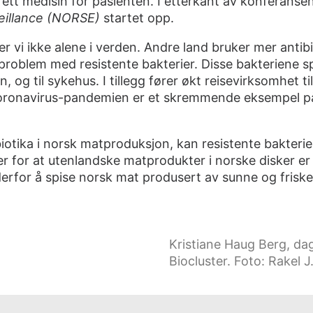
ett medisin for pasienten. I etterkant av konferanse
eillance (NORSE)
startet opp.
, er vi ikke alene i verden. Andre land bruker mer anti
roblem med resistente bakterier. Disse bakteriene spre
og til sykehus. I tillegg fører økt reisevirksomhet til
Koronavirus-pandemien er et skremmende eksempel på
biotika i norsk matproduksjon, kan resistente bakterie
r for at utenlandske matprodukter i norske disker er f
derfor å spise norsk mat produsert av sunne og friske
Kristiane Haug Berg, dag
Biocluster. Foto: Rakel J