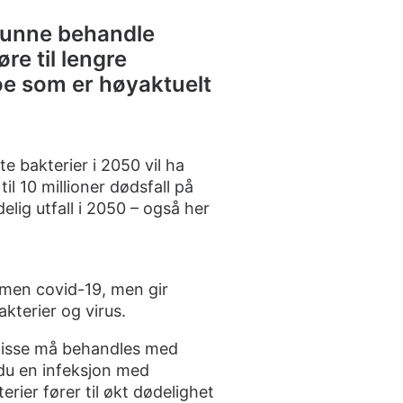
å kunne behandle
re til lengre
e som er høyaktuelt
te bakterier i 2050 vil ha
il 10 millioner dødsfall på
elig utfall i 2050 – også her
men covid-19, men gir
kterier og virus.
 disse må behandles med
r du en infeksjon med
erier fører til økt dødelighet