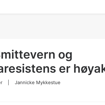
Smittevern og
aresistens er høya
r
|
Jannicke Mykkestue