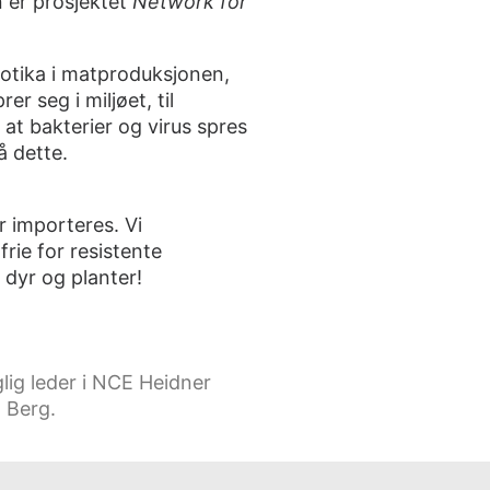
n er prosjektet
Network for
biotika i matproduksjonen,
r seg i miljøet, til
 at bakterier og virus spres
 dette.
r importeres. Vi
rie for resistente
 dyr og planter!
lig leder i NCE Heidner
. Berg.