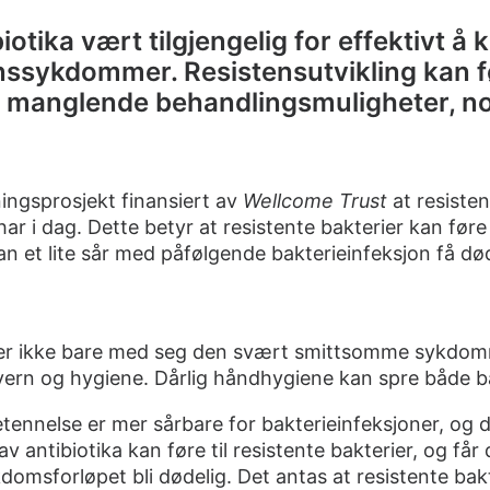
biotika vært tilgjengelig for effektivt 
nssykdommer. Resistensutvikling kan fø
 manglende behandlingsmuligheter, no
ningsprosjekt finansiert av
Wellcome Trust
at resisten
ar i dag. Dette betyr at resistente bakterier kan føre t
an et lite sår med påfølgende bakterieinfeksjon få død
er ikke bare med seg den svært smittsomme sykdom
vern og hygiene. Dårlig håndhygiene kan spre både ba
tennelse er mer sårbare for bakterieinfeksjoner, og
av antibiotika kan føre til resistente bakterier, og få
domsforløpet bli dødelig. Det antas at resistente bakt