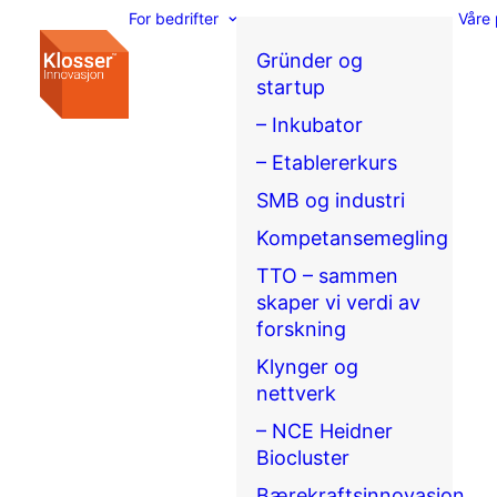
For bedrifter
Våre 
Gründer og
startup
– Inkubator
– Etablererkurs
SMB og industri
Kompetansemegling
TTO – sammen
skaper vi verdi av
forskning
Klynger og
nettverk
– NCE Heidner
Biocluster
Bærekraftsinnovasjon