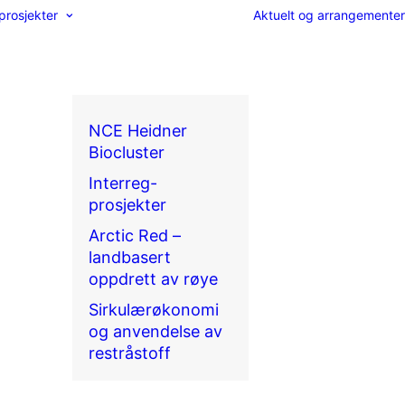
prosjekter
Aktuelt og arrangementer
NCE Heidner
Biocluster
Interreg-
prosjekter
Arctic Red –
landbasert
oppdrett av røye
Sirkulærøkonomi
og anvendelse av
restråstoff