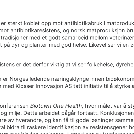
.
t er sterkt koblet opp mot antibiotikabruk i matprod
mot antibiotikaresistens, og norsk matproduksjon bruk
e tradisjoner med et godt samarbeid mellom veterinæ
et på dyr og planter med god helse. Likevel ser vi en ø
stens er det derfor viktig at vi ser folkehelse, dyreh
m er Norges ledende næringsklynge innen bioøkonom
d Klosser Innovasjon AS tatt initiativ til å styrke 
 konferansen
Biotown One Health
,
hvor målet var å s
g miljø. Dette arbeidet pågår fortsatt. Konklusjonen
ære av hverandre, og kan få til gode løsninger samme
l bidra til raskere identifikasjon av resistensgener h