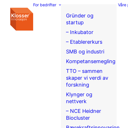
For bedrifter
Våre 
Gründer og
startup
– Inkubator
– Etablererkurs
SMB og industri
Kompetansemegling
TTO – sammen
skaper vi verdi av
forskning
Klynger og
nettverk
– NCE Heidner
Biocluster
Bærekraftsinnovasjon