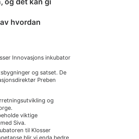
, og det kan gi
e av hvordan
osser Innovasjons inkubator
ftsbygninger og satset. De
asjonsdirektør Preben
rretningsutvikling og
orge.
beholde viktige
d med Siva.
kubatoren til Klosser
mpetanse blir vi enda bedre