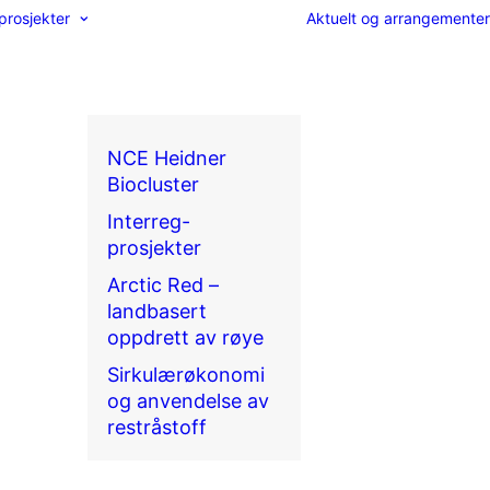
prosjekter
Aktuelt og arrangementer
NCE Heidner
Biocluster
Interreg-
prosjekter
Arctic Red –
landbasert
oppdrett av røye
Sirkulærøkonomi
og anvendelse av
restråstoff