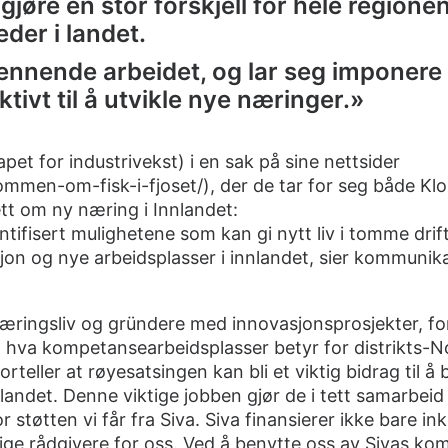
jøre en stor forskjell for hele regionen
der i landet.
pennende arbeidet, og lar seg imponer
tivt til å utvikle nye næringer.»
pet for industrivekst) i en sak på sine nettsider
ommen-om-fisk-i-fjoset/
), der de tar for seg både Kl
t om ny næring i Innlandet:
ntifisert mulighetene som kan gi nytt liv i tomme dri
jon og nye arbeidsplasser i innlandet, sier kommunik
næringsliv og gründere med innovasjonsprosjekter, fo
t hva kompetansearbeidsplasser betyr for distrikts-N
rteller at røyesatsingen kan bli et viktig bidrag til å 
i landet. Denne viktige jobben gjør de i tett samarbei
or støtten vi får fra Siva. Siva finansierer ikke bare in
ige rådgivere for oss. Ved å benytte oss av Sivas ko