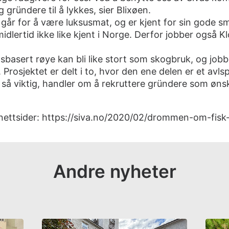
og gründere til å lykkes, sier Blixøen.
 går for å være luksusmat, og er kjent for sin gode 
midlertid ikke like kjent i Norge. Derfor jobber også 
sbasert røye kan bli like stort som skogbruk, og jobber
 Prosjektet er delt i to, hvor den ene delen er et avl
 så viktig, handler om å rekruttere gründere som øns
nettsider:
https://siva.no/2020/02/drommen-om-fisk-i
Andre nyheter