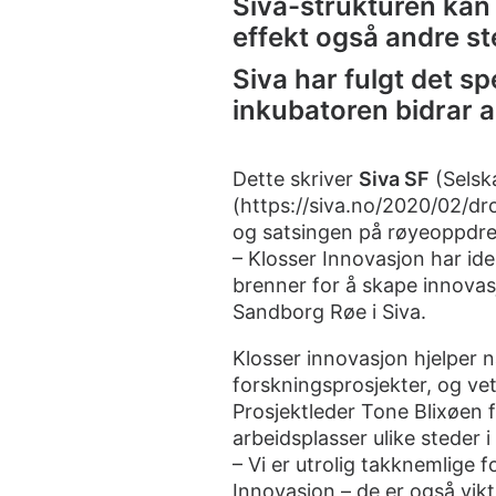
Siva-strukturen kan g
effekt også andre ste
Siva har fulgt det s
inkubatoren bidrar ak
Dette skriver
Siva SF
(Selska
(
https://siva.no/2020/02/dr
og satsingen på røyeoppdret
– Klosser Innovasjon har ide
brenner for å skape innovas
Sandborg Røe i Siva.
Klosser innovasjon hjelper 
forskningsprosjekter, og ve
Prosjektleder Tone Blixøen fo
arbeidsplasser ulike steder 
– Vi er utrolig takknemlige f
Innovasjon – de er også vikt